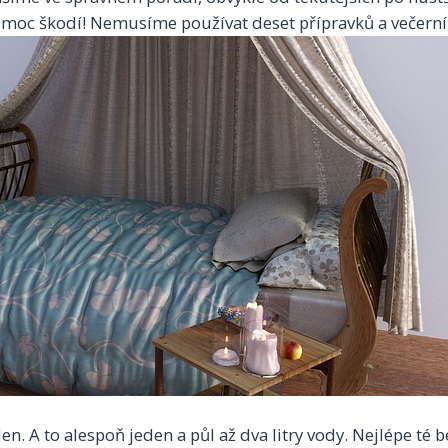
moc škodí! Nemusíme používat deset přípravků a večerní p
n. A to alespoň jeden a půl až dva litry vody. Nejlépe té 