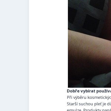
Dobře vybírat použí
Při výběru kosmetických
Starší suchou pleť je 
emulze. Produkty naná