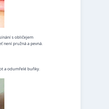
sínání s obličejem
eť není pružná a pevná.
 pot a odumřelé buňky.