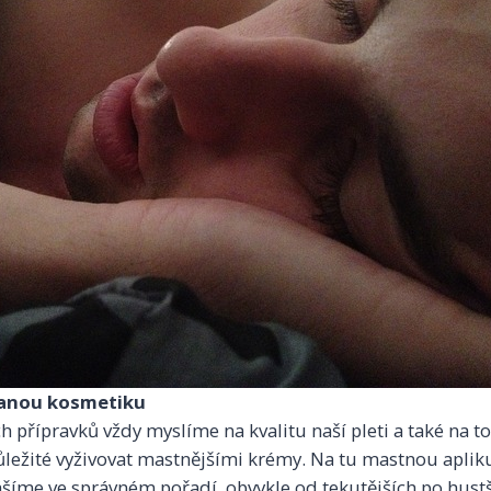
vanou kosmetiku
 přípravků vždy myslíme na kvalitu naší pleti a také na to,
důležité vyživovat mastnějšími krémy. Na tu mastnou apl
šíme ve správném pořadí, obvykle od tekutějších po hustš