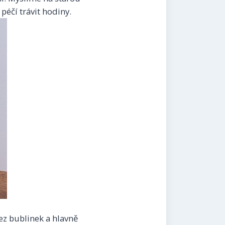
éčí trávit hodiny.
bez bublinek a hlavně