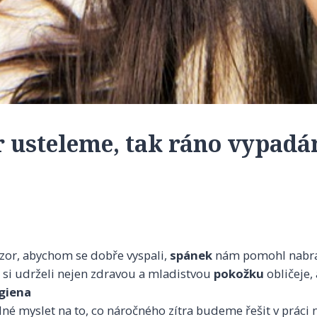
er usteleme, tak ráno vypad
ozor, abychom se dobře vyspali,
spánek
nám pomohl nabrat
i udrželi nejen zdravou a mladistvou
pokožku
obličeje,
giena
né myslet na to, co náročného zítra budeme řešit v práci n