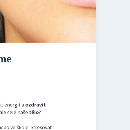
áme
 energii a
ozdravit
 ale celé naše
tělo
?
ebo ve škole. Stresovat