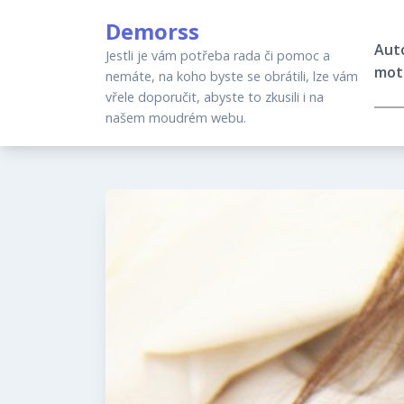
Skip
Demorss
to
Aut
content
Jestli je vám potřeba rada či pomoc a
mot
nemáte, na koho byste se obrátili, lze vám
vřele doporučit, abyste to zkusili i na
našem moudrém webu.