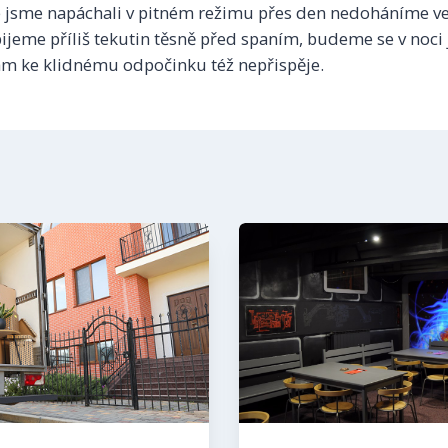
é jsme napáchali v pitném režimu přes den nedoháníme ve
ijeme příliš tekutin těsně před spaním, budeme se v noci 
nám ke klidnému odpočinku též nepřispěje.