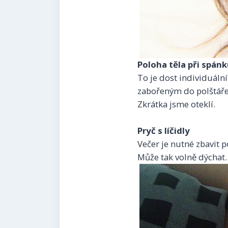
Poloha těla při spán
To je dost individuáln
zabořeným do polštáře.
Zkrátka jsme oteklí.
Pryč s líčidly
Večer je nutné zbavit 
Může tak volně dýchat.