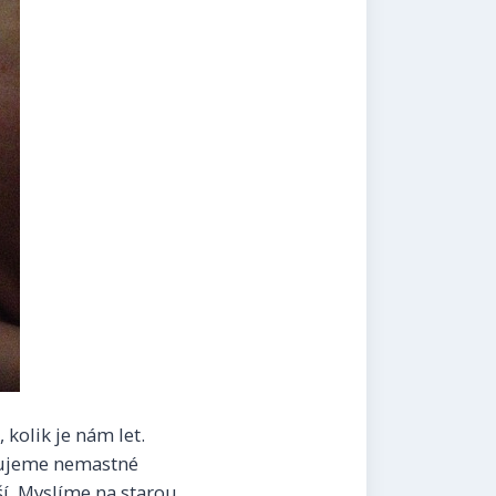
 kolik je nám let.
ikujeme nemastné
í. Myslíme na starou