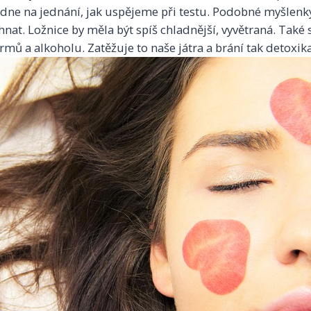
dne na jednání, jak uspějeme při testu. Podobné myšlenky
hnat. Ložnice by měla být spíš chladnější, vyvětraná. Také
mů a alkoholu. Zatěžuje to naše játra a brání tak detoxi