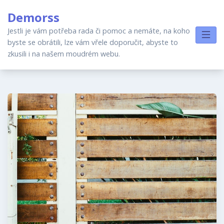
Skip
Demorss
to
content
Jestli je vám potřeba rada či pomoc a nemáte, na koho
byste se obrátili, lze vám vřele doporučit, abyste to
zkusili i na našem moudrém webu.