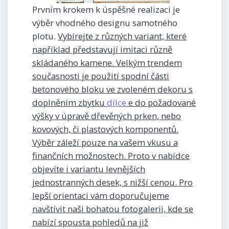
Prvním krokem k úspěšné realizaci je
výběr vhodného designu samotného
plotu.
Vybírejte z různých variant, které
například představují imitaci různě
skládaného kamene. Velkým trendem
současnosti je použití spodní části
betonového bloku ve zvoleném dekoru s
doplněním zbytku
dílce
e do požadované
výšky v úpravě dřevěných prken, nebo
kovových, či plastových komponentů.
Výběr záleží pouze na vašem vkusu a
finančních možnostech. Proto v nabídce
objevíte i variantu levnějších
jednostranných desek, s nižší cenou. Pro
lepší orientaci vám doporučujeme
navštívit naši bohatou fotogalerii, kde se
nabízí spousta pohledů na již