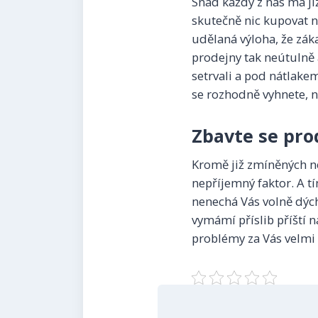
Snad každý z nás má již
skutečně nic kupovat n
udělaná výloha, že zák
prodejny tak neútulně a
setrvali a pod nátlakem
se rozhodně vyhnete, na
Zbavte se pr
Kromě již zmíněných ne
nepříjemný faktor. A tí
nenechá Vás volně dých
vymámí příslib příští n
problémy za Vás velmi