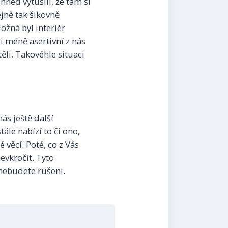
hned vytušili, že tam si
jně tak šikovně
ožná byl interiér
Ti méně asertivní z nás
ěli. Takovéhle situaci
ás ještě další
ále nabízí to či ono,
věcí. Poté, co z Vás
nevkročit. Tyto
nebudete rušeni.