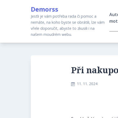
Skip
Demorss
to
Aut
content
Jestli je vám potřeba rada či pomoc a
mot
nemáte, na koho byste se obrátili, lze vám
vřele doporučit, abyste to zkusili i na
našem moudrém webu.
Při nakupo
11. 11. 2024