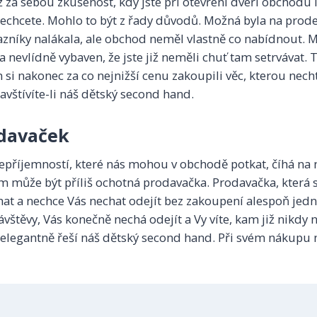
 za sebou zkušenost, kdy jste při otevření dveří obchodu i
echcete. Mohlo to být z řady důvodů. Možná byla na prode
azníky nalákala, ale obchod neměl vlastně co nabídnout. M
 nevlídně vybaven, že jste již neměli chuť tam setrvávat. 
 si nakonec za co nejnižší cenu zakoupili věc, kterou necht
vštívíte-li náš
dětský second hand
.
odavaček
příjemností, které nás mohou v obchodě potkat, číhá na n
m může být příliš ochotná prodavačka. Prodavačka, která st
at a nechce Vás nechat odejít bez zakoupení alespoň jedné 
ávštěvy, Vás konečně nechá odejít a Vy víte, kam již nikdy 
 elegantně řeší náš dětský second hand. Při svém nákupu 