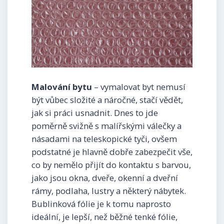
Malování bytu
– vymalovat byt nemusí
být vůbec složité a náročné, stačí vědět,
jak si práci usnadnit. Dnes to jde
poměrně svižně s malířskými válečky a
násadami na teleskopické tyči, ovšem
podstatné je hlavně dobře zabezpečit vše,
co by nemělo přijít do kontaktu s barvou,
jako jsou okna, dveře, okenní a dveřní
rámy, podlaha, lustry a některý nábytek.
Bublinková fólie je k tomu naprosto
ideální, je lepší, než běžné tenké fólie,