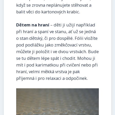
když se zrovna neplánujete stěhovat a
balit věci do kartonových krabic.
Dětem na hraní
– děti ji užijí například
při hraní a spaní ve stanu, ať už se jedná
o stan dětský, či pro dospělé. Fólii vložíte
pod podlážku jako změkčovací vrstvu,
můžete ji položit i ve dvou vrstvách. Bude
se tu dětem lépe spát i chodit. Mohou ji
mít i pod karimatkou při cvičení nebo při
hraní, velmi měkká vrstva je pak
příjemná i pro relaxaci a odpočinek.