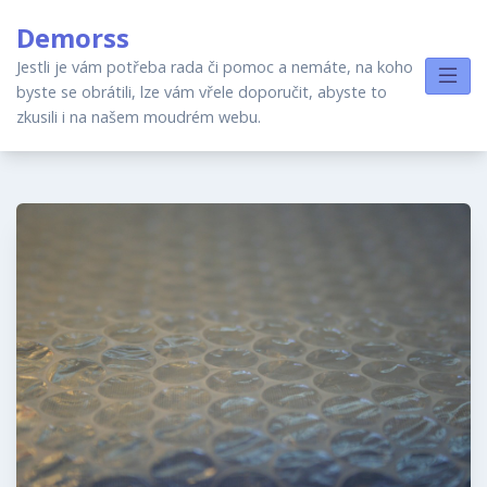
Skip
Demorss
to
content
Jestli je vám potřeba rada či pomoc a nemáte, na koho
byste se obrátili, lze vám vřele doporučit, abyste to
zkusili i na našem moudrém webu.