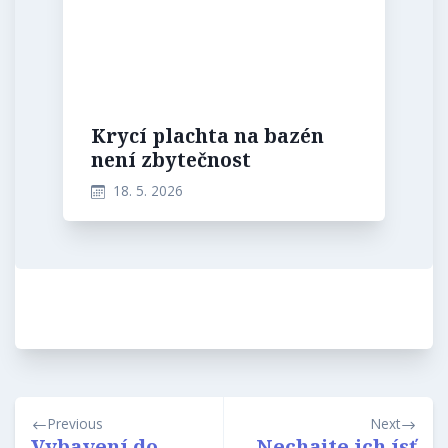
Krycí plachta na bazén
není zbytečnost
18. 5. 2026
Navigace
Previous
Next
pro
Vybavení do
Nechajte ich ísť