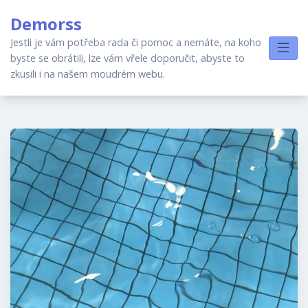
Skip
Demorss
to
content
Jestli je vám potřeba rada či pomoc a nemáte, na koho
byste se obrátili, lze vám vřele doporučit, abyste to
zkusili i na našem moudrém webu.