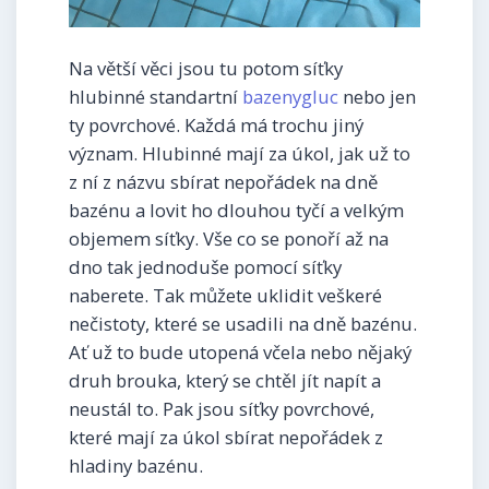
Na větší věci jsou tu potom síťky
hlubinné standartní
bazenygluc
nebo jen
ty povrchové. Každá má trochu jiný
význam. Hlubinné mají za úkol, jak už to
z ní z názvu sbírat nepořádek na dně
bazénu a lovit ho dlouhou tyčí a velkým
objemem síťky. Vše co se ponoří až na
dno tak jednoduše pomocí síťky
naberete. Tak můžete uklidit veškeré
nečistoty, které se usadili na dně bazénu.
Ať už to bude utopená včela nebo nějaký
druh brouka, který se chtěl jít napít a
neustál to. Pak jsou síťky povrchové,
které mají za úkol sbírat nepořádek z
hladiny bazénu.