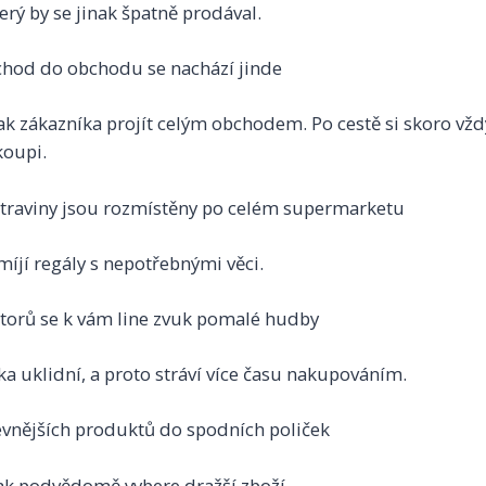
erý by se jinak špatně prodával.
chod do obchodu se nachází jinde
tak zákazníka projít celým obchodem. Po cestě si skoro vžd
oupi.
otraviny jsou rozmístěny po celém supermarketu
míjí regály s nepotřebnými věci.
torů se k vám line zvuk pomalé hudby
ka uklidní, a proto stráví více času nakupováním.
evnějších produktů do spodních poliček
pak podvědomě vybere dražší zboží