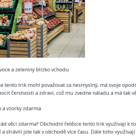
voce a zeleniny blízko vchodu
se tento trik mohl považovat za nesmyslný, má svoje opod
ocit čerstvosti a zdraví, což mu zvedne náladu a má tak vě
 a vzorky zdarma
d věci zdarma? Obchodní řetězce tento trik využívají k to
a strávili jste tak v obchodě více času. Dále toho využívaj