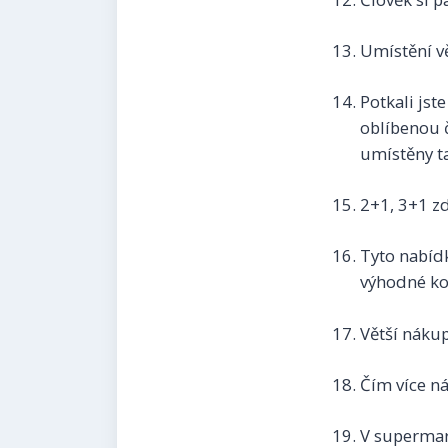
Umístění vě
Potkali jst
oblíbenou č
umístěny ta
2+1, 3+1 
Tyto nabídk
výhodné ko
Větší nákup
Čím více ná
V supermar