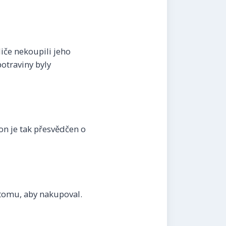
diče nekoupili jeho
otraviny byly
on je tak přesvědčen o
 tomu, aby nakupoval.