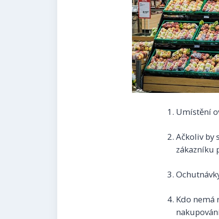
Umístění o
Ačkoliv by 
zákazníku p
Ochutnávky
Kdo nemá rá
nakupování 