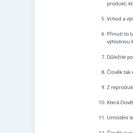
produkt, kt
Vchod a vý
Přinutí to 
výhodnou k
Důležité p
Člověk tak 
Z reproduk
Která člově
Umístění l
Člověk si 