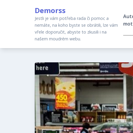
Skip
Demorss
to
Aut
content
Jestli je vám potřeba rada či pomoc a
mot
nemáte, na koho byste se obrátili, lze vám
vřele doporučit, abyste to zkusili i na
našem moudrém webu.