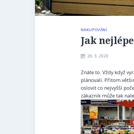
NAKUPOVÁNÍ
Jak nejlép
26. 3. 2020
Znáte to. Vždy když vyr
plánovali. Přitom větši
oslovit co nejvyšší po
zákazník může tak nal