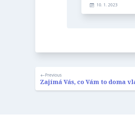
10. 1. 2023
Navigace
Previous
pro
Zajímá Vás, co Vám to doma vl
příspěvek