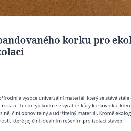
pandovaného korku pro ekol
zolaci
írodní a vysoce univerzální materiál, který se stává stále
 izolaci. Tento typ korku se vyrábí z kůry korkovníku, ktero
z něj činí obnovitelný a udržitelný materiál. Kromě ekolo
ostí, které jej činí ideálním řešením pro izolaci staveb.