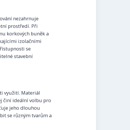
cování nezahrnuje
ní prostředí. Při
emu korkových buněk a
kajícími izolačními
řístupnosti se
itelné stavební
využití. Materiál
 činí ideální volbu pro
šťuje jeho dlouhou
obit se různým tvarům a