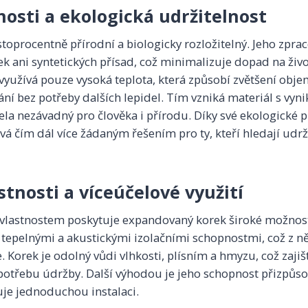
nosti a ekologická udržitelnost
toprocentně přírodní a biologicky rozložitelný. Jeho zpra
k ani syntetických přísad, což minimalizuje dopad na život
využívá pouze vysoká teplota, která způsobí zvětšení obj
ní bez potřeby dalších lepidel. Tím vzniká materiál s vyni
cela nezávadný pro člověka i přírodu. Díky své ekologické p
á čím dál více žádaným řešením pro ty, kteří hledají udrž
tnosti a víceúčelové využití
vlastnostem poskytuje expandovaný korek široké možnosti 
 tepelnými a akustickými izolačními schopnostmi, což z něj
. Korek je odolný vůdi vlhkosti, plísním a hmyzu, což zaji
potřebu údržby. Další výhodou je jeho schopnost přizpůs
e jednoduchou instalaci.