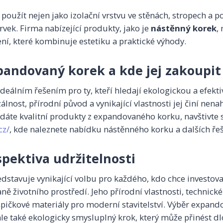
oužít nejen jako izolační vrstvu ve stěnách, stropech a po
rvek. Firma nabízející produkty, jako je
nástěnný korek
,
ení, které kombinuje estetiku a praktické výhody.
xpandovaný korek a kde jej zakoupit
deálním řešením pro ty, kteří hledají ekologickou a efekti
zálnost, přírodní původ a vynikající vlastnosti jej činí ne
áte kvalitní produkty z expandovaného korku, navštivte 
cz/
, kde naleznete nabídku nástěnného korku a dalších řeš
spektiva udržitelnosti
stavuje vynikající volbu pro každého, kdo chce investovat 
ně životního prostředí. Jeho přírodní vlastnosti, technické
špičkové materiály pro moderní stavitelství. Výběr expan
le také ekologicky smysluplný krok, který může přinést 