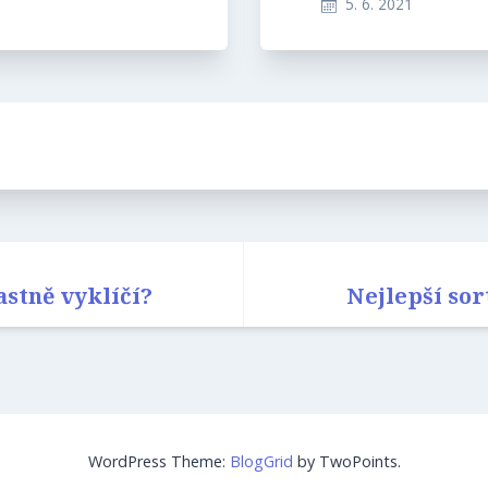
5. 6. 2021
astně vyklíčí?
Nejlepší so
WordPress Theme:
BlogGrid
by TwoPoints.