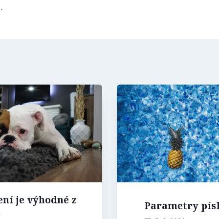
.
ní je výhodné z
Parametry písk
ů