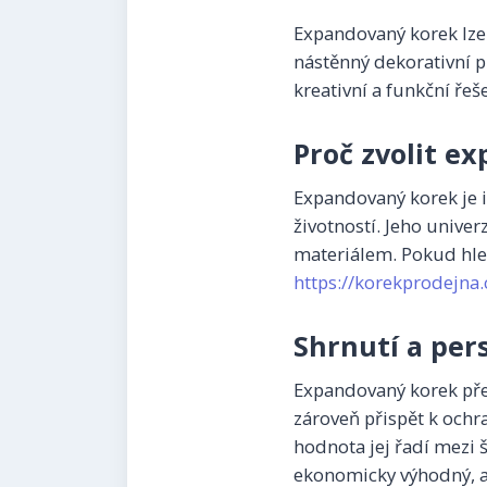
Expandovaný korek lze p
nástěnný dekorativní p
kreativní a funkční řeš
Proč zvolit e
Expandovaný korek je i
životností. Jeho univer
materiálem. Pokud hled
https://korekprodejna.
Shrnutí a per
Expandovaný korek před
zároveň přispět k ochra
hodnota jej řadí mezi 
ekonomicky výhodný, a