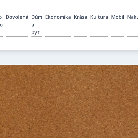
o
Dovolená
Dům
Ekonomika
Krása
Kultura
Mobil
Nak
o
a
byt