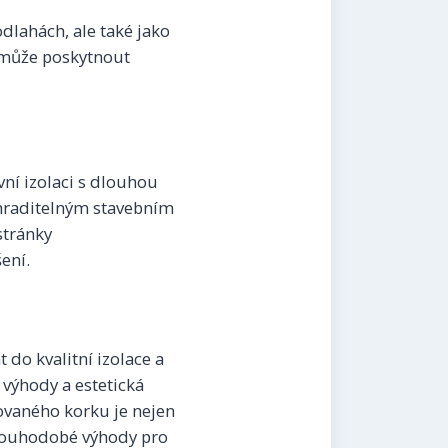
dlahách, ale také jako
 může poskytnout
vní izolaci s dlouhou
nahraditelným stavebním
stránky
ení.
do kvalitní izolace a
 výhody a estetická
dovaného korku je nejen
dlouhodobé výhody pro