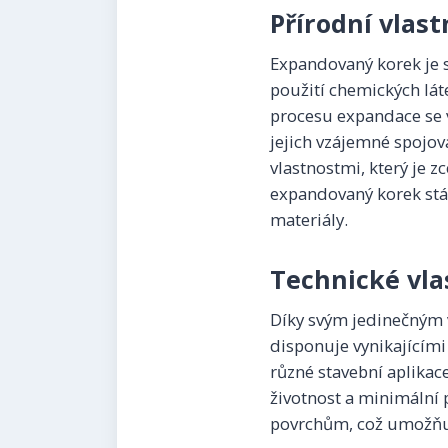
Přírodní vlast
Expandovaný korek je s
použití chemických láte
procesu expandace se 
jejich vzájemné spojová
vlastnostmi, který je z
expandovaný korek stáv
materiály.
Technické vlas
Díky svým jedinečným 
disponuje vynikajícími
různé stavební aplikace
životnost a minimální 
povrchům, což umožňuj