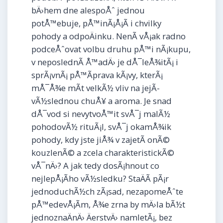
bÄ›hem dne alespoÅˆ jednou
potÅ™ebuje, pÅ™inÃ¡Å¡Ã­ i chvilky
pohody a odpoÄinku. NenÃ­ vÅ¡ak radno
podceÅˆovat volbu druhu pÅ™i nÃ¡kupu,
v neposlednÃ­ Å™adÄ› je dÅ¯leÅ¾itÃ¡ i
sprÃ¡vnÃ¡
pÅ™Ã­prava kÃ¡vy
, kterÃ¡
mÅ¯Å¾e mÃ­t velkÃ½ vliv na jejÃ­
vÃ½slednou chuÅ¥ a aroma. Je snad
dÅ¯vod si nevytvoÅ™it svÅ¯j malÃ½
pohodovÃ½ rituÃ¡l, svÅ¯j okamÅ¾ik
pohody, kdy jste jiÅ¾ v zajetÃ­ onÃ©
kouzlenÃ© a zcela charakteristickÃ©
vÅ¯nÄ›? A jak tedy dosÃ¡hnout co
nejlepÅ¡Ã­ho vÃ½sledku? StaÄÃ­ pÃ¡r
jednoduchÃ½ch zÃ¡sad, nezapomeÅˆte
pÅ™edevÅ¡Ã­m, Å¾e zrna by mÄ›la bÃ½t
jednoznaÄnÄ› ÄerstvÄ› namletÃ¡, bez