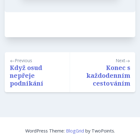
Navigace
Previous
Next
pro
Když osud
Konec s
nepřeje
každodenním
příspěvek
podnikání
cestováním
WordPress Theme:
BlogGrid
by TwoPoints.