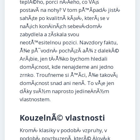
teplÃ©ho, porci nÄ›Äeho, co VÃ¡s
postavÃ­ na nohy? V tom pÅ™Ã­padÄ› jistÄ›
sahÃ¡te po kvalitnÃ­ kÃ¡vÄ›, kterÃ¡ se v
naÅ¡ich konÄinÃ¡ch sebevÄ›domÄ›
zabydlela a zÃ­skala svou
neotÅ™esitelnou pozici. Navzdory faktu,
Å¾e pÅ¯vodnÄ› pochÃ¡zÃ­ aÅ¾ z dalekÃ©
ArÃ¡bie, jen tÄ›Å¾ko bychom hledali
domÃ¡cnost, kde nenajdeme ani jedno
zrnko. Troufneme si Å™Ã­ci, Å¾e takovÃ¡
domÃ¡cnost snad ani nenÃ­. To vÅ¡e jen
dÃ­ky svÃ½m naprosto jedineÄnÃ½m
vlastnostem.
KouzelnÃ© vlastnosti
KromÄ› klasiky v podobÄ› vzpruhy, v
podobÄ› povzbuzenÃ­, kterÃ© ÄlovÄ›k