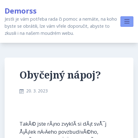
Skip
Demorss
to
content
Jestli je vám potřeba rada či pomoc a nemáte, na koho
byste se obrátili, lze vám vřele doporučit, abyste to
zkusili i na našem moudrém webu.
Obyčejný nápoj?
20. 3. 2023
TakÃ© jste rÃ¡no zvyklÃ­ si dÃ¡t svÅ¯j
Å¡Ã¡lek nÄ›Äeho povzbudivÃ©ho,