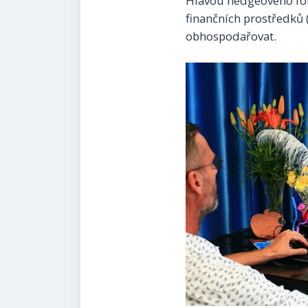
Hlavou hedgeového fond
finančních prostředků 
obhospodařovat.