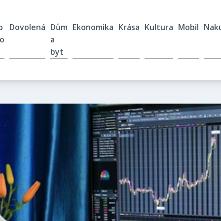
o
Dovolená
Dům
Ekonomika
Krása
Kultura
Mobil
Nak
o
a
byt