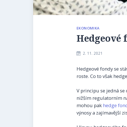
EKONOMIKA
Hedgeové f
2. 11. 2021
Hedgeové fondy se stáv
roste. Co to však hedge
V principu se jedná se
nižším regulatorním ná
mohou pak
hedge fon
výnosy a zajímavější zi