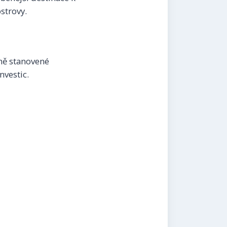
strovy.
sně stanovené
nvestic.