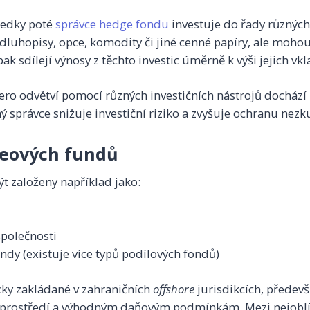
ředky poté
správce hedge fondu
investuje do řady různých 
dluhopisy, opce, komodity či jiné cenné papíry, ale mohou 
ak sdílejí výnosy z těchto investic úměrně k výši jejich vkl
cero odvětví pomocí různých investičních nástrojů dochází 
 správce snižuje investiční riziko a zvyšuje ochranu nezk
geových fundů
 založeny například jako:
polečnosti
ndy (existuje více typů podílových fondů)
cky zakládané v zahraničních
offshore
jurisdikcích, předev
o prostředí a výhodným daňovým podmínkám. Mezi nejoblí