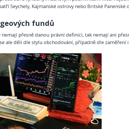
atří Seychely, Kajmanské ostrovy nebo Britské Panenské o
dgeových fundů
y
nemají přesně danou právní definici, tak nemají ani pře
se ale dělí dle stylu obchodování, případně dle zaměření i