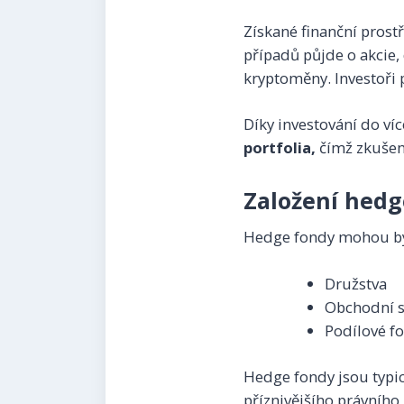
Získané finanční prost
případů půjde o akcie, 
kryptoměny. Investoři p
Díky investování do ví
portfolia,
čímž zkušený
Založení hed
Hedge fondy mohou být
Družstva
Obchodní s
Podílové fo
Hedge fondy jsou typi
příznivějšího právníh