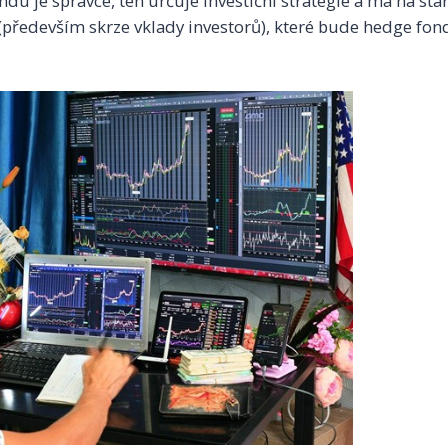
u je správce, ten určuje investiční strategie a má na sta
(především skrze vklady investorů), které bude hedge fon