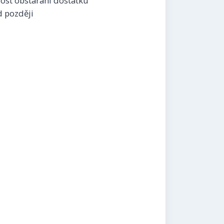
rost obstarání dostatku
d později