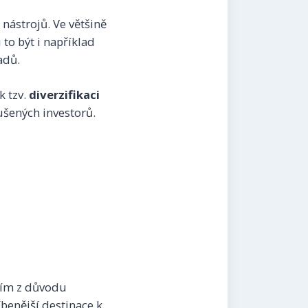
nástrojů. Ve většině
to být i například
adů.
k tzv.
diverzifikaci
ušených investorů.
ším z důvodu
benější destinace k