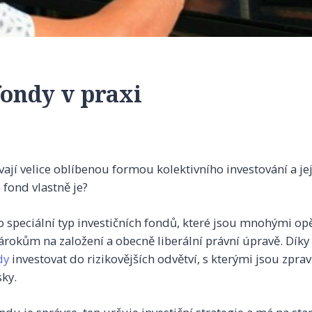
ondy v praxi
ají velice oblíbenou formou kolektivního investování a jej
 fond vlastně je?
 o speciální typ investičních fondů, které jsou mnohými op
rokům na založení a obecně liberální právní úpravě. Díky 
dy
investovat do rizikovějších odvětví, s kterými jsou zprav
sky.